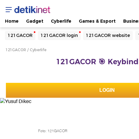
Home
Gadget
Cyberlife
Games & Esport
Busine
Yang sedang ramai dicari
121GACOR
121GACOR login
121GACOR website
Loading...
121GACOR
Cyberlife
Terakhir yang dicari
121GACOR 🎯 Keybind 
Loading...
LOGIN
Foto: 121GACOR