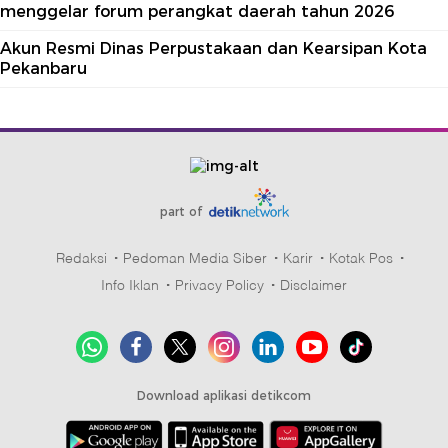
menggelar forum perangkat daerah tahun 2026
Akun Resmi Dinas Perpustakaan dan Kearsipan Kota
Pekanbaru
part of
Redaksi
Pedoman Media Siber
Karir
Kotak Pos
Info Iklan
Privacy Policy
Disclaimer
Download aplikasi detikcom