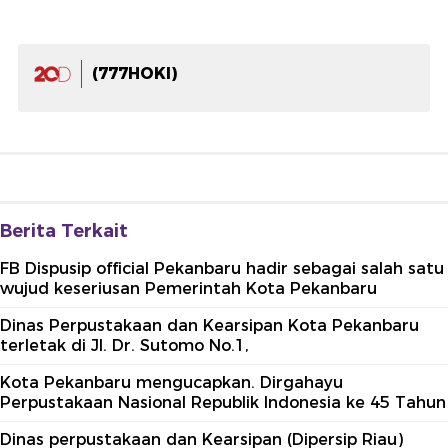
(777HOKI)
Berita Terkait
FB Dispusip official Pekanbaru hadir sebagai salah satu
wujud keseriusan Pemerintah Kota Pekanbaru
Dinas Perpustakaan dan Kearsipan Kota Pekanbaru
terletak di Jl. Dr. Sutomo No.1,
Kota Pekanbaru mengucapkan. Dirgahayu
Perpustakaan Nasional Republik Indonesia ke 45 Tahun
Dinas perpustakaan dan Kearsipan (Dipersip Riau)