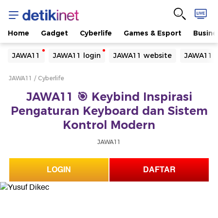
Home
Gadget
Cyberlife
Games & Esport
Busine
Yang sedang ramai dicari
JAWA11
JAWA11 login
JAWA11 website
JAWA11 d
Loading...
JAWA11
Cyberlife
Terakhir yang dicari
JAWA11 🎯 Keybind Inspirasi
Loading...
Pengaturan Keyboard dan Sistem
Kontrol Modern
JAWA11
LOGIN
DAFTAR