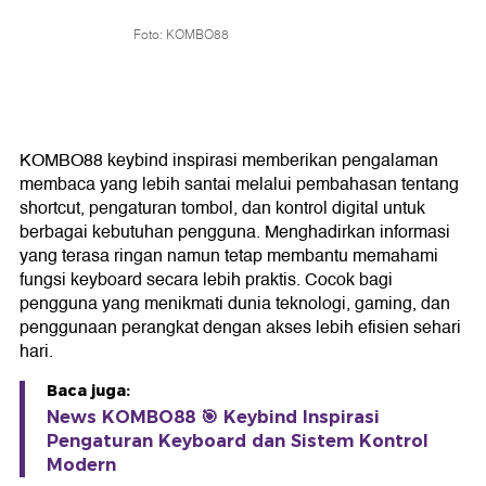
Foto: KOMBO88
KOMBO88 keybind inspirasi memberikan pengalaman
membaca yang lebih santai melalui pembahasan tentang
shortcut, pengaturan tombol, dan kontrol digital untuk
berbagai kebutuhan pengguna. Menghadirkan informasi
yang terasa ringan namun tetap membantu memahami
fungsi keyboard secara lebih praktis. Cocok bagi
pengguna yang menikmati dunia teknologi, gaming, dan
penggunaan perangkat dengan akses lebih efisien sehari
hari.
Baca juga:
News KOMBO88 🎯 Keybind Inspirasi
Pengaturan Keyboard dan Sistem Kontrol
Modern