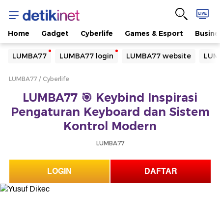
Home
Gadget
Cyberlife
Games & Esport
Busine
Yang sedang ramai dicari
LUMBA77
LUMBA77 login
LUMBA77 website
LUM
Loading...
LUMBA77
Cyberlife
Terakhir yang dicari
LUMBA77 🎯 Keybind Inspirasi
Loading...
Pengaturan Keyboard dan Sistem
Kontrol Modern
LUMBA77
LOGIN
DAFTAR