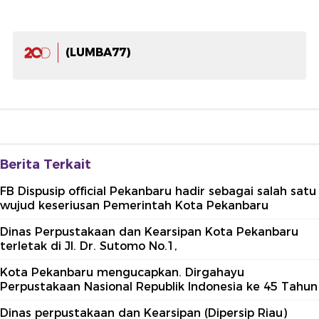
(LUMBA77)
Berita Terkait
FB Dispusip official Pekanbaru hadir sebagai salah satu
wujud keseriusan Pemerintah Kota Pekanbaru
Dinas Perpustakaan dan Kearsipan Kota Pekanbaru
terletak di Jl. Dr. Sutomo No.1,
Kota Pekanbaru mengucapkan. Dirgahayu
Perpustakaan Nasional Republik Indonesia ke 45 Tahun
Dinas perpustakaan dan Kearsipan (Dipersip Riau)