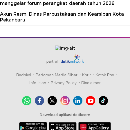
menggelar forum perangkat daerah tahun 2026
Akun Resmi Dinas Perpustakaan dan Kearsipan Kota
Pekanbaru
part of
Redaksi
Pedoman Media Siber
Karir
Kotak Pos
Info Iklan
Privacy Policy
Disclaimer
Download aplikasi detikcom