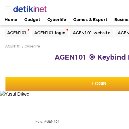
Home
Gadget
Cyberlife
Games & Esport
Busine
Yang sedang ramai dicari
AGEN101
AGEN101 login
AGEN101 website
AGEN
Loading...
AGEN101
Cyberlife
Terakhir yang dicari
AGEN101 🎯 Keybind 
Loading...
LOGIN
Foto: AGEN101