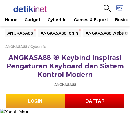
Home
Gadget
Cyberlife
Games & Esport
Busine
Yang sedang ramai dicari
ANGKASA88
ANGKASA88 login
ANGKASA88 website
Loading...
ANGKASA88
Cyberlife
Terakhir yang dicari
ANGKASA88 🎯 Keybind Inspirasi
Loading...
Pengaturan Keyboard dan Sistem
Kontrol Modern
ANGKASA88
LOGIN
DAFTAR