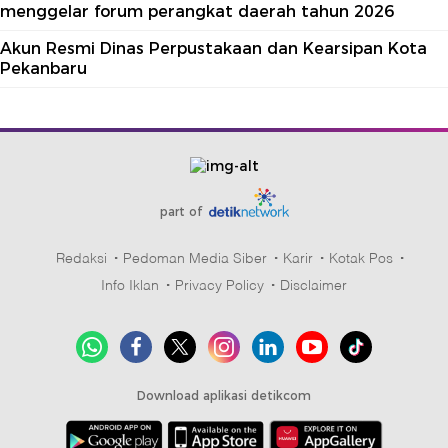
menggelar forum perangkat daerah tahun 2026
Akun Resmi Dinas Perpustakaan dan Kearsipan Kota
Pekanbaru
part of
Redaksi
Pedoman Media Siber
Karir
Kotak Pos
Info Iklan
Privacy Policy
Disclaimer
Download aplikasi detikcom