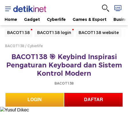
Home
Gadget
Cyberlife
Games & Esport
Busine
Yang sedang ramai dicari
BACOT138
BACOT138 login
BACOT138 website
Loading...
BACOT138
Cyberlife
Terakhir yang dicari
BACOT138 🎯 Keybind Inspirasi
Loading...
Pengaturan Keyboard dan Sistem
Kontrol Modern
BACOT138
LOGIN
DAFTAR