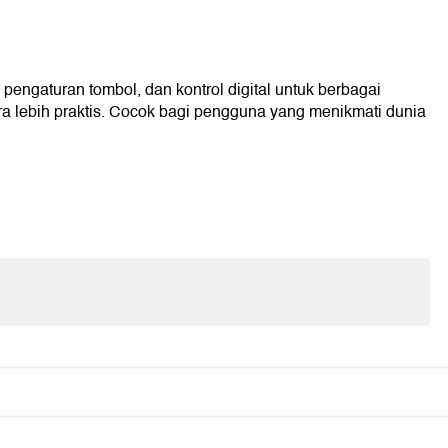
ngaturan tombol, dan kontrol digital untuk berbagai
 lebih praktis. Cocok bagi pengguna yang menikmati dunia