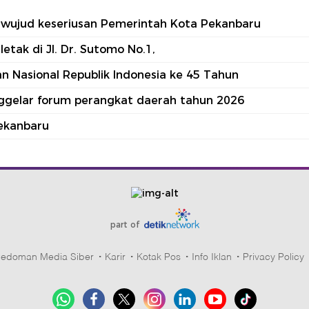
tu wujud keseriusan Pemerintah Kota Pekanbaru
tak di Jl. Dr. Sutomo No.1,
 Nasional Republik Indonesia ke 45 Tahun
nggelar forum perangkat daerah tahun 2026
ekanbaru
part of
edoman Media Siber
Karir
Kotak Pos
Info Iklan
Privacy Policy