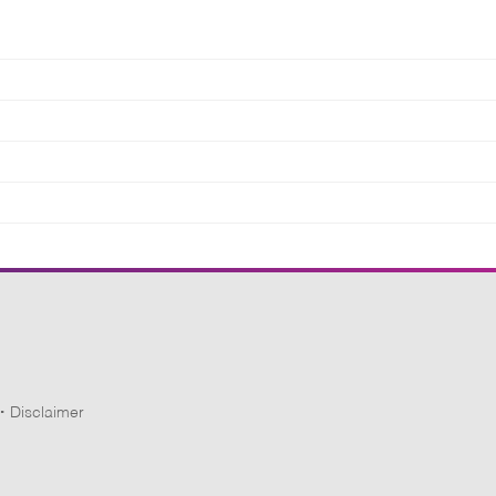
Disclaimer