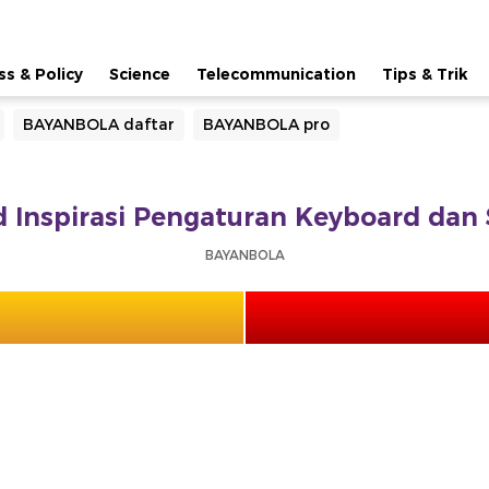
ss & Policy
Science
Telecommunication
Tips & Trik
BAYANBOLA daftar
BAYANBOLA pro
 Inspirasi Pengaturan Keyboard dan 
BAYANBOLA