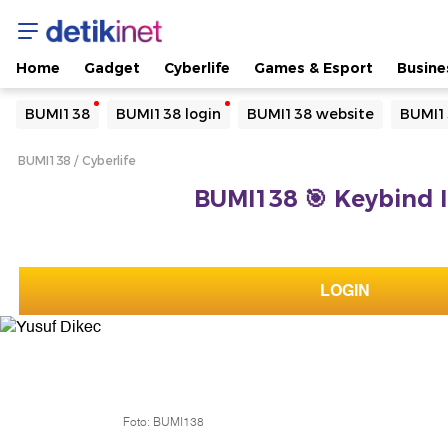
Home
Gadget
Cyberlife
Games & Esport
Busine
Yang sedang ramai dicari
BUMI138
BUMI138 login
BUMI138 website
BUMI1
Loading...
BUMI138
Cyberlife
Terakhir yang dicari
BUMI138 🎯 Keybind 
Loading...
LOGIN
Foto: BUMI138