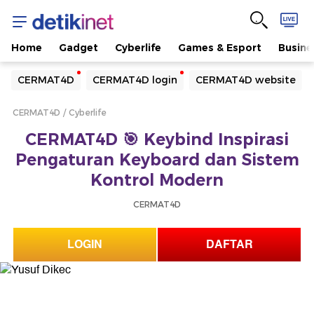
Home
Gadget
Cyberlife
Games & Esport
Busine
Yang sedang ramai dicari
CERMAT4D
CERMAT4D login
CERMAT4D website
Loading...
CERMAT4D
Cyberlife
Terakhir yang dicari
CERMAT4D 🎯 Keybind Inspirasi
Loading...
Pengaturan Keyboard dan Sistem
Kontrol Modern
CERMAT4D
LOGIN
DAFTAR