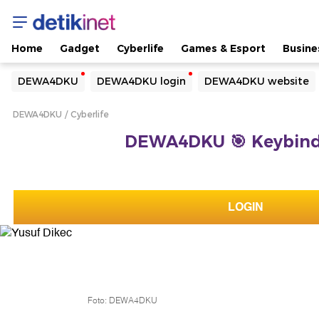
Home
Gadget
Cyberlife
Games & Esport
Busine
Yang sedang ramai dicari
DEWA4DKU
DEWA4DKU login
DEWA4DKU website
Loading...
DEWA4DKU
Cyberlife
Terakhir yang dicari
DEWA4DKU 🎯 Keybind 
Loading...
LOGIN
Foto: DEWA4DKU