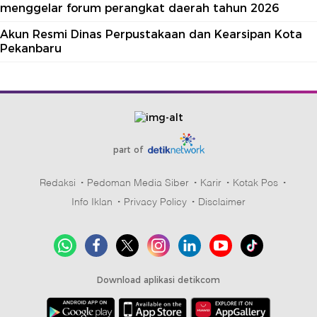
menggelar forum perangkat daerah tahun 2026
Akun Resmi Dinas Perpustakaan dan Kearsipan Kota
Pekanbaru
part of
Redaksi
Pedoman Media Siber
Karir
Kotak Pos
Info Iklan
Privacy Policy
Disclaimer
Download aplikasi detikcom