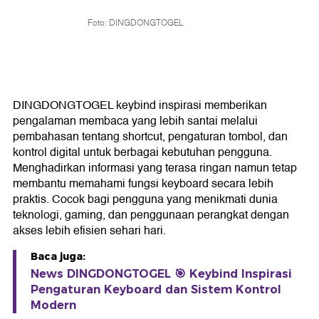
Foto: DINGDONGTOGEL
DINGDONGTOGEL keybind inspirasi memberikan
pengalaman membaca yang lebih santai melalui
pembahasan tentang shortcut, pengaturan tombol, dan
kontrol digital untuk berbagai kebutuhan pengguna.
Menghadirkan informasi yang terasa ringan namun tetap
membantu memahami fungsi keyboard secara lebih
praktis. Cocok bagi pengguna yang menikmati dunia
teknologi, gaming, dan penggunaan perangkat dengan
akses lebih efisien sehari hari.
Baca juga:
News DINGDONGTOGEL 🎯 Keybind Inspirasi
Pengaturan Keyboard dan Sistem Kontrol
Modern