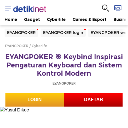
Home
Gadget
Cyberlife
Games & Esport
Busine
Yang sedang ramai dicari
EYANGPOKER
EYANGPOKER login
EYANGPOKER web
Loading...
EYANGPOKER
Cyberlife
Terakhir yang dicari
EYANGPOKER 🎯 Keybind Inspirasi
Loading...
Pengaturan Keyboard dan Sistem
Kontrol Modern
EYANGPOKER
LOGIN
DAFTAR