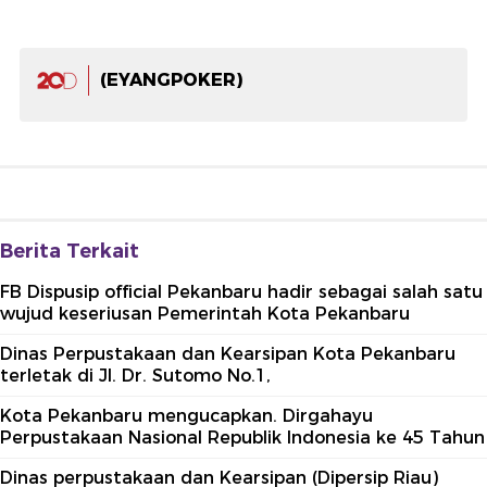
(EYANGPOKER)
Berita Terkait
FB Dispusip official Pekanbaru hadir sebagai salah satu
wujud keseriusan Pemerintah Kota Pekanbaru
Dinas Perpustakaan dan Kearsipan Kota Pekanbaru
terletak di Jl. Dr. Sutomo No.1,
Kota Pekanbaru mengucapkan. Dirgahayu
Perpustakaan Nasional Republik Indonesia ke 45 Tahun
Dinas perpustakaan dan Kearsipan (Dipersip Riau)