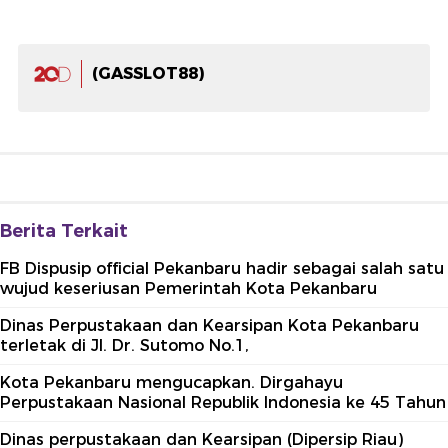
(GASSLOT88)
Berita Terkait
FB Dispusip official Pekanbaru hadir sebagai salah satu
wujud keseriusan Pemerintah Kota Pekanbaru
Dinas Perpustakaan dan Kearsipan Kota Pekanbaru
terletak di Jl. Dr. Sutomo No.1,
Kota Pekanbaru mengucapkan. Dirgahayu
Perpustakaan Nasional Republik Indonesia ke 45 Tahun
Dinas perpustakaan dan Kearsipan (Dipersip Riau)