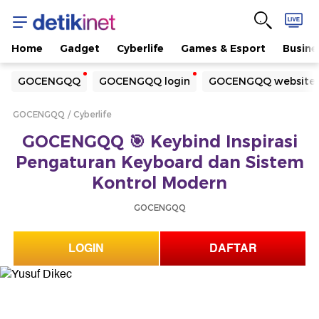
Home
Gadget
Cyberlife
Games & Esport
Busine
Yang sedang ramai dicari
GOCENGQQ
GOCENGQQ login
GOCENGQQ website
Loading...
GOCENGQQ
Cyberlife
Terakhir yang dicari
GOCENGQQ 🎯 Keybind Inspirasi
Loading...
Pengaturan Keyboard dan Sistem
Kontrol Modern
GOCENGQQ
LOGIN
DAFTAR