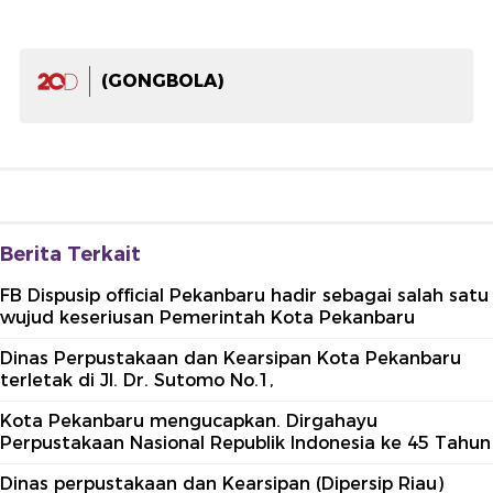
(GONGBOLA)
Berita Terkait
FB Dispusip official Pekanbaru hadir sebagai salah satu
wujud keseriusan Pemerintah Kota Pekanbaru
Dinas Perpustakaan dan Kearsipan Kota Pekanbaru
terletak di Jl. Dr. Sutomo No.1,
Kota Pekanbaru mengucapkan. Dirgahayu
Perpustakaan Nasional Republik Indonesia ke 45 Tahun
Dinas perpustakaan dan Kearsipan (Dipersip Riau)