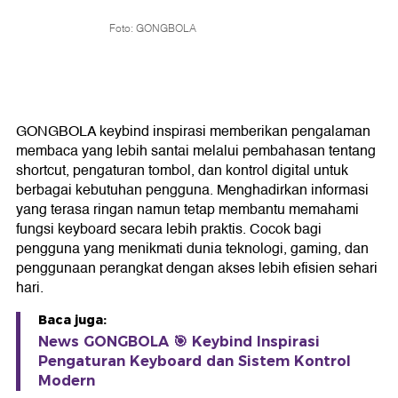
Foto: GONGBOLA
GONGBOLA keybind inspirasi memberikan pengalaman
membaca yang lebih santai melalui pembahasan tentang
shortcut, pengaturan tombol, dan kontrol digital untuk
berbagai kebutuhan pengguna. Menghadirkan informasi
yang terasa ringan namun tetap membantu memahami
fungsi keyboard secara lebih praktis. Cocok bagi
pengguna yang menikmati dunia teknologi, gaming, dan
penggunaan perangkat dengan akses lebih efisien sehari
hari.
Baca juga:
News GONGBOLA 🎯 Keybind Inspirasi
Pengaturan Keyboard dan Sistem Kontrol
Modern