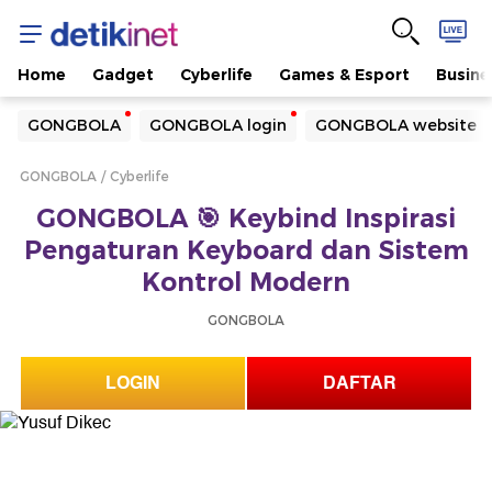
Home
Gadget
Cyberlife
Games & Esport
Busine
Yang sedang ramai dicari
GONGBOLA
GONGBOLA login
GONGBOLA website
Loading...
GONGBOLA
Cyberlife
Terakhir yang dicari
GONGBOLA 🎯 Keybind Inspirasi
Loading...
Pengaturan Keyboard dan Sistem
Kontrol Modern
GONGBOLA
LOGIN
DAFTAR