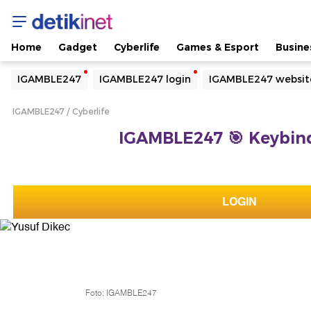
Home
Gadget
Cyberlife
Games & Esport
Busine
Yang sedang ramai dicari
IGAMBLE247
IGAMBLE247 login
IGAMBLE247 websit
Loading...
IGAMBLE247
Cyberlife
Terakhir yang dicari
IGAMBLE247 🎯 Keybind
Loading...
LOGIN
Foto: IGAMBLE247