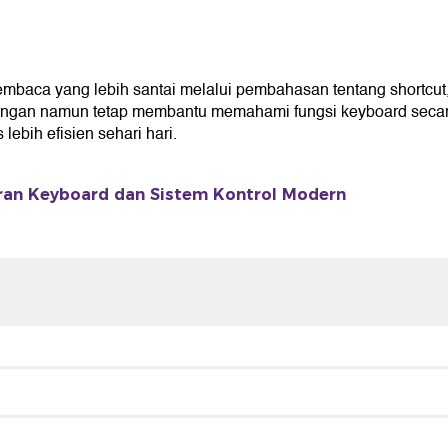
ca yang lebih santai melalui pembahasan tentang shortcut, pe
ingan namun tetap membantu memahami fungsi keyboard secara
ebih efisien sehari hari.
ran Keyboard dan Sistem Kontrol Modern