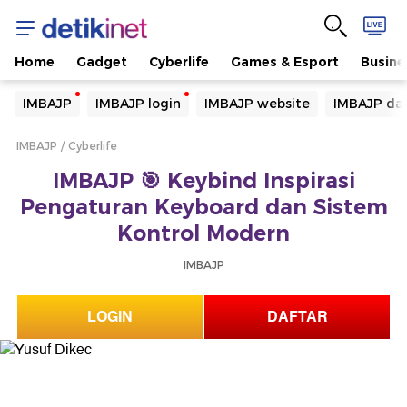
Home
Gadget
Cyberlife
Games & Esport
Busine
Yang sedang ramai dicari
IMBAJP
IMBAJP login
IMBAJP website
IMBAJP daf
Loading...
IMBAJP
Cyberlife
Terakhir yang dicari
IMBAJP 🎯 Keybind Inspirasi
Loading...
Pengaturan Keyboard dan Sistem
Kontrol Modern
IMBAJP
LOGIN
DAFTAR