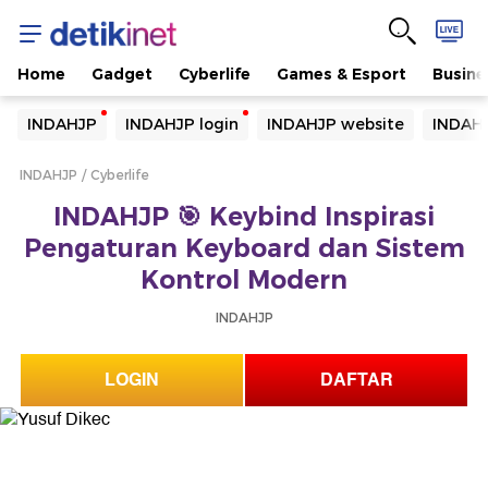
Home
Gadget
Cyberlife
Games & Esport
Busine
Yang sedang ramai dicari
INDAHJP
INDAHJP login
INDAHJP website
INDAHJ
Loading...
INDAHJP
Cyberlife
Terakhir yang dicari
INDAHJP 🎯 Keybind Inspirasi
Loading...
Pengaturan Keyboard dan Sistem
Kontrol Modern
INDAHJP
LOGIN
DAFTAR