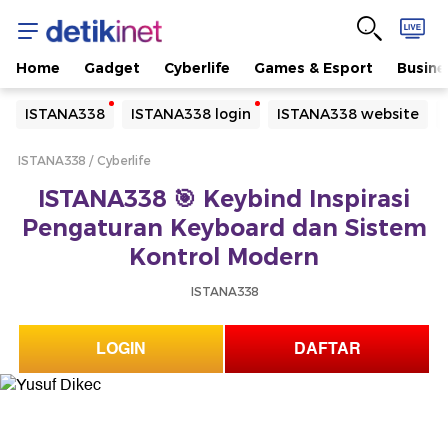
Home
Gadget
Cyberlife
Games & Esport
Busine
Yang sedang ramai dicari
ISTANA338
ISTANA338 login
ISTANA338 website
Loading...
ISTANA338
Cyberlife
Terakhir yang dicari
ISTANA338 🎯 Keybind Inspirasi
Loading...
Pengaturan Keyboard dan Sistem
Kontrol Modern
ISTANA338
LOGIN
DAFTAR