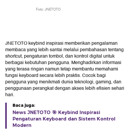
Foto: JNETOTO
JNETOTO keybind inspirasi memberikan pengalaman
membaca yang lebih santai melalui pembahasan tentang
shortcut, pengaturan tombol, dan kontrol digital untuk
berbagai kebutuhan pengguna. Menghadirkan informasi
yang terasa ringan namun tetap membantu memahami
fungsi keyboard secara lebih praktis. Cocok bagi
pengguna yang menikmati dunia teknologi, gaming, dan
penggunaan perangkat dengan akses lebih efisien sehari
hari.
Baca juga:
News JNETOTO 🎯 Keybind Inspirasi
Pengaturan Keyboard dan Sistem Kontrol
Modern