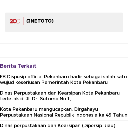
(JNETOTO)
Berita Terkait
FB Dispusip official Pekanbaru hadir sebagai salah satu
wujud keseriusan Pemerintah Kota Pekanbaru
Dinas Perpustakaan dan Kearsipan Kota Pekanbaru
terletak di Jl. Dr. Sutomo No.1,
Kota Pekanbaru mengucapkan. Dirgahayu
Perpustakaan Nasional Republik Indonesia ke 45 Tahun
Dinas perpustakaan dan Kearsipan (Dipersip Riau)