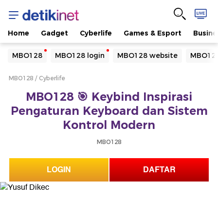
Home
Gadget
Cyberlife
Games & Esport
Busine
Yang sedang ramai dicari
MBO128
MBO128 login
MBO128 website
MBO128
Loading...
MBO128
Cyberlife
Terakhir yang dicari
MBO128 🎯 Keybind Inspirasi
Loading...
Pengaturan Keyboard dan Sistem
Kontrol Modern
MBO128
LOGIN
DAFTAR