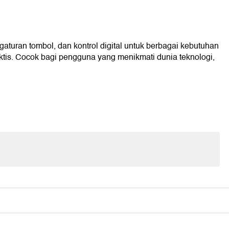
uran tombol, dan kontrol digital untuk berbagai kebutuhan
tis. Cocok bagi pengguna yang menikmati dunia teknologi,