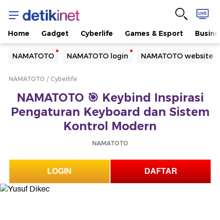
Home
Gadget
Cyberlife
Games & Esport
Busine
Yang sedang ramai dicari
NAMATOTO
NAMATOTO login
NAMATOTO website
Loading...
NAMATOTO
Cyberlife
Terakhir yang dicari
NAMATOTO 🎯 Keybind Inspirasi
Loading...
Pengaturan Keyboard dan Sistem
Kontrol Modern
NAMATOTO
LOGIN
DAFTAR