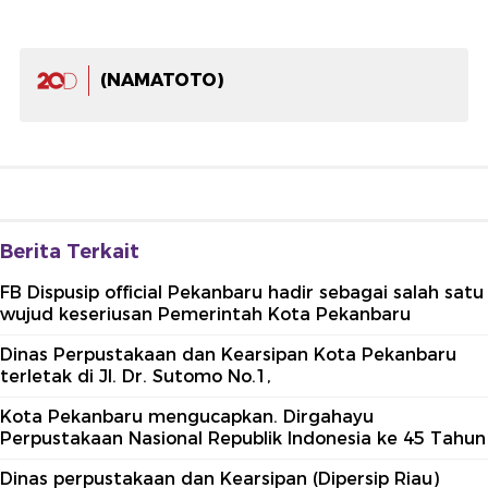
(NAMATOTO)
Berita Terkait
FB Dispusip official Pekanbaru hadir sebagai salah satu
wujud keseriusan Pemerintah Kota Pekanbaru
Dinas Perpustakaan dan Kearsipan Kota Pekanbaru
terletak di Jl. Dr. Sutomo No.1,
Kota Pekanbaru mengucapkan. Dirgahayu
Perpustakaan Nasional Republik Indonesia ke 45 Tahun
Dinas perpustakaan dan Kearsipan (Dipersip Riau)