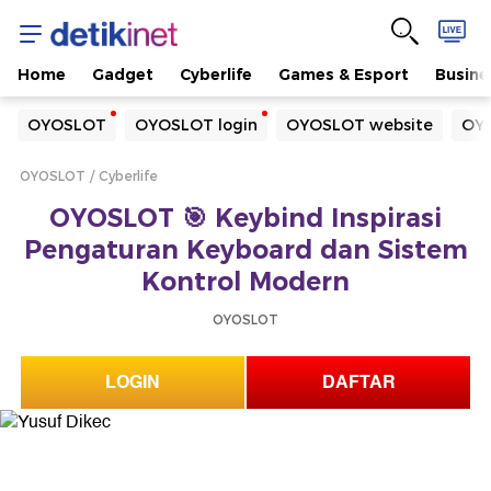
Home
Gadget
Cyberlife
Games & Esport
Busine
Yang sedang ramai dicari
OYOSLOT
OYOSLOT login
OYOSLOT website
OYO
Loading...
OYOSLOT
Cyberlife
Terakhir yang dicari
OYOSLOT 🎯 Keybind Inspirasi
Loading...
Pengaturan Keyboard dan Sistem
Kontrol Modern
OYOSLOT
LOGIN
DAFTAR