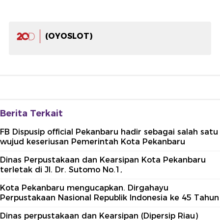
(OYOSLOT)
Berita Terkait
FB Dispusip official Pekanbaru hadir sebagai salah satu
wujud keseriusan Pemerintah Kota Pekanbaru
Dinas Perpustakaan dan Kearsipan Kota Pekanbaru
terletak di Jl. Dr. Sutomo No.1,
Kota Pekanbaru mengucapkan. Dirgahayu
Perpustakaan Nasional Republik Indonesia ke 45 Tahun
Dinas perpustakaan dan Kearsipan (Dipersip Riau)