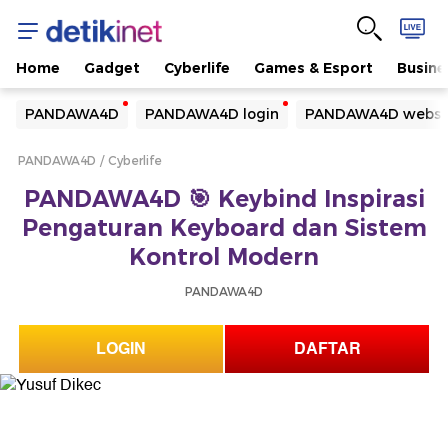
Home
Gadget
Cyberlife
Games & Esport
Busine
Yang sedang ramai dicari
PANDAWA4D
PANDAWA4D login
PANDAWA4D websi
Loading...
PANDAWA4D
Cyberlife
Terakhir yang dicari
PANDAWA4D 🎯 Keybind Inspirasi
Loading...
Pengaturan Keyboard dan Sistem
Kontrol Modern
PANDAWA4D
LOGIN
DAFTAR