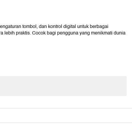
aturan tombol, dan kontrol digital untuk berbagai
 lebih praktis. Cocok bagi pengguna yang menikmati dunia