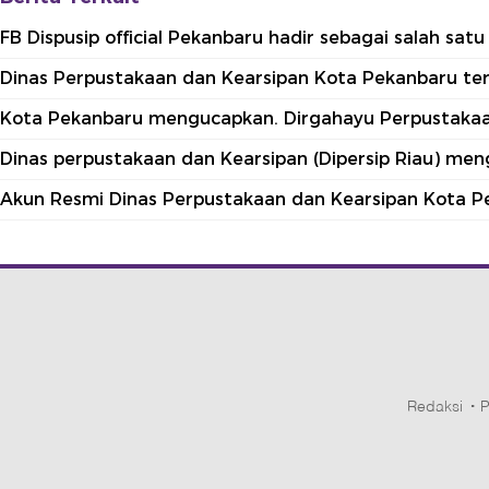
FB Dispusip official Pekanbaru hadir sebagai salah sa
Dinas Perpustakaan dan Kearsipan Kota Pekanbaru terle
Kota Pekanbaru mengucapkan. Dirgahayu Perpustakaan
Dinas perpustakaan dan Kearsipan (Dipersip Riau) me
Akun Resmi Dinas Perpustakaan dan Kearsipan Kota P
Redaksi
P