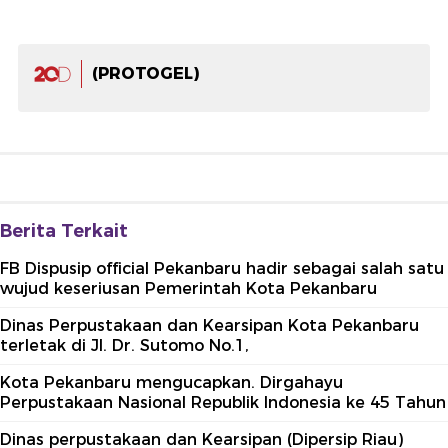
(PROTOGEL)
Berita Terkait
FB Dispusip official Pekanbaru hadir sebagai salah satu
wujud keseriusan Pemerintah Kota Pekanbaru
Dinas Perpustakaan dan Kearsipan Kota Pekanbaru
terletak di Jl. Dr. Sutomo No.1,
Kota Pekanbaru mengucapkan. Dirgahayu
Perpustakaan Nasional Republik Indonesia ke 45 Tahun
Dinas perpustakaan dan Kearsipan (Dipersip Riau)