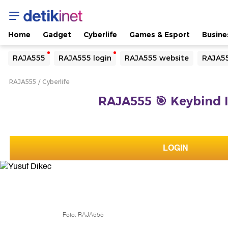
Home
Gadget
Cyberlife
Games & Esport
Busine
Yang sedang ramai dicari
RAJA555
RAJA555 login
RAJA555 website
RAJA55
Loading...
RAJA555
Cyberlife
Terakhir yang dicari
RAJA555 🎯 Keybind 
Loading...
LOGIN
Foto: RAJA555