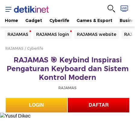
Home
Gadget
Cyberlife
Games & Esport
Busine
Yang sedang ramai dicari
RAJAMAS
RAJAMAS login
RAJAMAS website
RAJA
Loading...
RAJAMAS
Cyberlife
Terakhir yang dicari
RAJAMAS 🎯 Keybind Inspirasi
Loading...
Pengaturan Keyboard dan Sistem
Kontrol Modern
RAJAMAS
LOGIN
DAFTAR