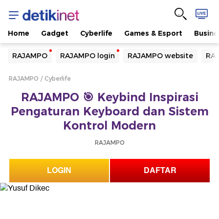
Home
Gadget
Cyberlife
Games & Esport
Busine
Yang sedang ramai dicari
RAJAMPO
RAJAMPO login
RAJAMPO website
RAJ
Loading...
RAJAMPO
Cyberlife
Terakhir yang dicari
RAJAMPO 🎯 Keybind Inspirasi
Loading...
Pengaturan Keyboard dan Sistem
Kontrol Modern
RAJAMPO
LOGIN
DAFTAR