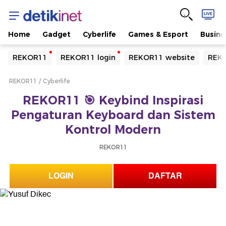
Home
Gadget
Cyberlife
Games & Esport
Busine
Yang sedang ramai dicari
REKOR11
REKOR11 login
REKOR11 website
REKO
Loading...
REKOR11
Cyberlife
Terakhir yang dicari
REKOR11 🎯 Keybind Inspirasi
Loading...
Pengaturan Keyboard dan Sistem
Kontrol Modern
REKOR11
LOGIN
DAFTAR