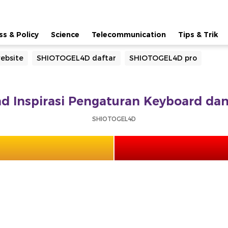
ss & Policy
Science
Telecommunication
Tips & Trik
ebsite
SHIOTOGEL4D daftar
SHIOTOGEL4D pro
d Inspirasi Pengaturan Keyboard dan
SHIOTOGEL4D