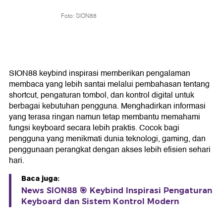
Foto: SION88
SION88 keybind inspirasi memberikan pengalaman
membaca yang lebih santai melalui pembahasan tentang
shortcut, pengaturan tombol, dan kontrol digital untuk
berbagai kebutuhan pengguna. Menghadirkan informasi
yang terasa ringan namun tetap membantu memahami
fungsi keyboard secara lebih praktis. Cocok bagi
pengguna yang menikmati dunia teknologi, gaming, dan
penggunaan perangkat dengan akses lebih efisien sehari
hari.
Baca juga:
News SION88 🎯 Keybind Inspirasi Pengaturan
Keyboard dan Sistem Kontrol Modern