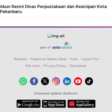
Akun Resmi Dinas Perpustakaan dan Kearsipan Kota
Pekanbaru
part of
Redaksi
Pedoman Media Siber
Karir
Kotak Pos
Info Iklan
Privacy Policy
Disclaimer
Download aplikasi detikcom