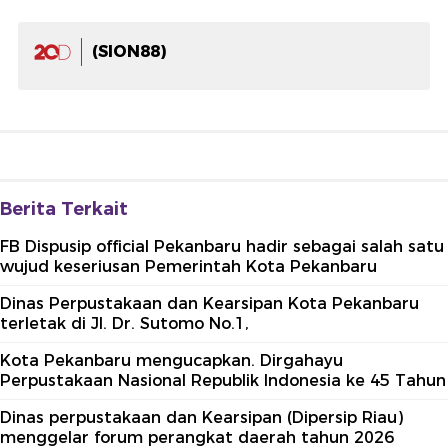
(SION88)
Berita Terkait
FB Dispusip official Pekanbaru hadir sebagai salah satu
wujud keseriusan Pemerintah Kota Pekanbaru
Dinas Perpustakaan dan Kearsipan Kota Pekanbaru
terletak di Jl. Dr. Sutomo No.1,
Kota Pekanbaru mengucapkan. Dirgahayu
Perpustakaan Nasional Republik Indonesia ke 45 Tahun
Dinas perpustakaan dan Kearsipan (Dipersip Riau)
menggelar forum perangkat daerah tahun 2026