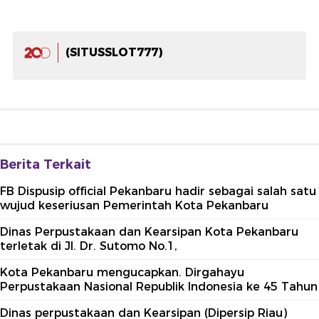
(SITUSSLOT777)
Berita Terkait
FB Dispusip official Pekanbaru hadir sebagai salah satu
wujud keseriusan Pemerintah Kota Pekanbaru
Dinas Perpustakaan dan Kearsipan Kota Pekanbaru
terletak di Jl. Dr. Sutomo No.1,
Kota Pekanbaru mengucapkan. Dirgahayu
Perpustakaan Nasional Republik Indonesia ke 45 Tahun
Dinas perpustakaan dan Kearsipan (Dipersip Riau)