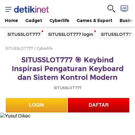
Home
Gadget
Cyberlife
Games & Esport
Busine
Yang sedang ramai dicari
SITUSSLOT777
SITUSSLOT777 login
SITUSSLOT777 
Loading...
SITUSSLOT777
Cyberlife
Terakhir yang dicari
SITUSSLOT777 🎯 Keybind
Loading...
Inspirasi Pengaturan Keyboard
dan Sistem Kontrol Modern
SITUSSLOT777
LOGIN
DAFTAR