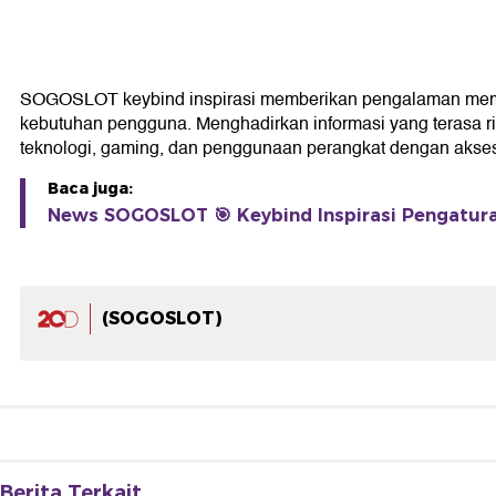
SOGOSLOT keybind inspirasi memberikan pengalaman membaca
kebutuhan pengguna. Menghadirkan informasi yang terasa r
teknologi, gaming, dan penggunaan perangkat dengan akses l
Baca juga:
News SOGOSLOT 🎯 Keybind Inspirasi Pengatur
(SOGOSLOT)
Berita Terkait