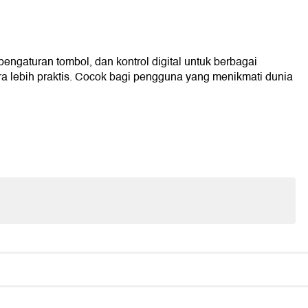
gaturan tombol, dan kontrol digital untuk berbagai
 lebih praktis. Cocok bagi pengguna yang menikmati dunia