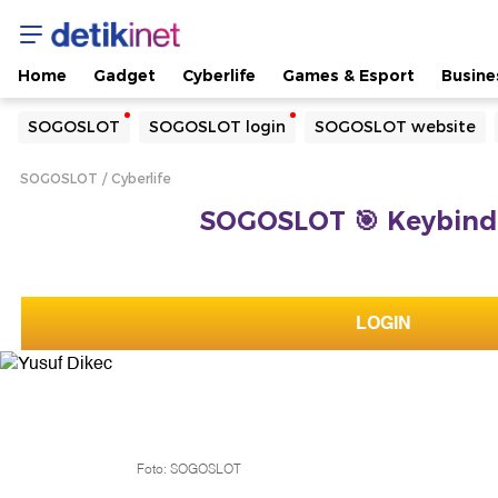
Home
Gadget
Cyberlife
Games & Esport
Busine
Yang sedang ramai dicari
SOGOSLOT
SOGOSLOT login
SOGOSLOT website
Loading...
SOGOSLOT
Cyberlife
Terakhir yang dicari
SOGOSLOT 🎯 Keybind 
Loading...
LOGIN
Foto: SOGOSLOT