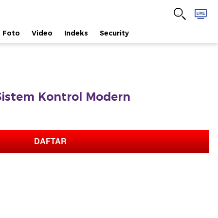
Foto
Video
Indeks
Security
Sistem Kontrol Modern
DAFTAR