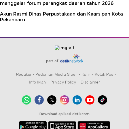
menggelar forum perangkat daerah tahun 2026
Akun Resmi Dinas Perpustakaan dan Kearsipan Kota
Pekanbaru
part of
Redaksi
Pedoman Media Siber
Karir
Kotak Pos
Info Iklan
Privacy Policy
Disclaimer
Download aplikasi detikcom