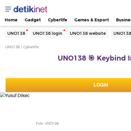
Home
Gadget
Cyberlife
Games & Esport
Busine
Yang sedang ramai dicari
UNO138
UNO138 login
UNO138 website
UNO138
Loading...
UNO138
Cyberlife
Terakhir yang dicari
UNO138 🎯 Keybind I
Loading...
LOGIN
Foto: UNO138