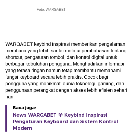
Foto: WARGABET
WARGABET keybind inspirasi memberikan pengalaman
membaca yang lebih santai melalui pembahasan tentang
shortcut, pengaturan tombol, dan kontrol digital untuk
berbagai kebutuhan pengguna. Menghadirkan informasi
yang terasa ringan namun tetap membantu memahami
fungsi keyboard secara lebih praktis. Cocok bagi
pengguna yang menikmati dunia teknologi, gaming, dan
penggunaan perangkat dengan akses lebih efisien sehari
hari.
Baca juga:
News WARGABET 🎯 Keybind Inspirasi
Pengaturan Keyboard dan Sistem Kontrol
Modern