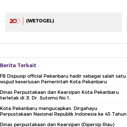
(WETOGEL)
Berita Terkait
FB Dispusip official Pekanbaru hadir sebagai salah satu
wujud keseriusan Pemerintah Kota Pekanbaru
Dinas Perpustakaan dan Kearsipan Kota Pekanbaru
terletak di Jl. Dr. Sutomo No.1,
Kota Pekanbaru mengucapkan. Dirgahayu
Perpustakaan Nasional Republik Indonesia ke 45 Tahun
Dinas perpustakaan dan Kearsipan (Dipersip Riau)