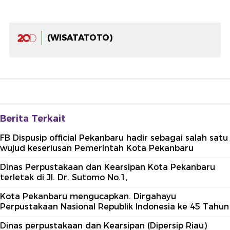
(WISATATOTO)
Berita Terkait
FB Dispusip official Pekanbaru hadir sebagai salah satu
wujud keseriusan Pemerintah Kota Pekanbaru
Dinas Perpustakaan dan Kearsipan Kota Pekanbaru
terletak di Jl. Dr. Sutomo No.1,
Kota Pekanbaru mengucapkan. Dirgahayu
Perpustakaan Nasional Republik Indonesia ke 45 Tahun
Dinas perpustakaan dan Kearsipan (Dipersip Riau)