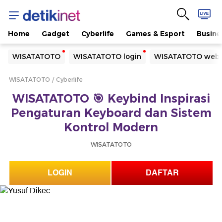
Home
Gadget
Cyberlife
Games & Esport
Busine
Yang sedang ramai dicari
WISATATOTO
WISATATOTO login
WISATATOTO webs
Loading...
WISATATOTO
Cyberlife
Terakhir yang dicari
WISATATOTO 🎯 Keybind Inspirasi
Loading...
Pengaturan Keyboard dan Sistem
Kontrol Modern
WISATATOTO
LOGIN
DAFTAR