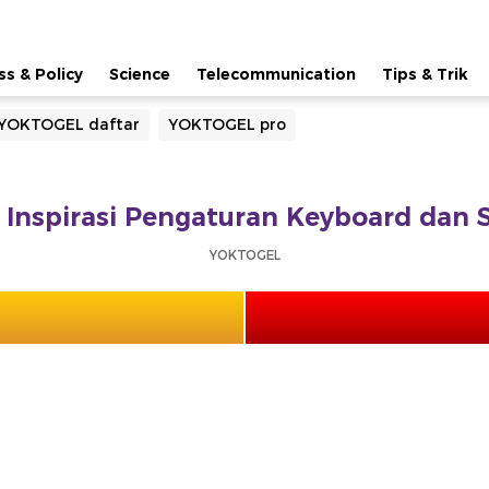
ss & Policy
Science
Telecommunication
Tips & Trik
YOKTOGEL daftar
YOKTOGEL pro
Inspirasi Pengaturan Keyboard dan 
YOKTOGEL