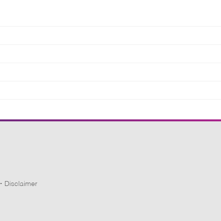
Disclaimer