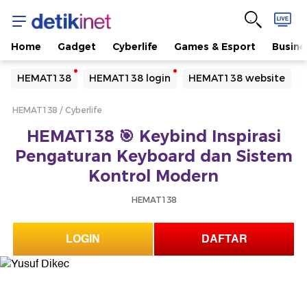
Home
Gadget
Cyberlife
Games & Esport
Busine
Yang sedang ramai dicari
HEMAT138
HEMAT138 login
HEMAT138 website
Loading...
HEMAT138
Cyberlife
Terakhir yang dicari
HEMAT138 🎯 Keybind Inspirasi
Loading...
Pengaturan Keyboard dan Sistem
Kontrol Modern
HEMAT138
LOGIN
DAFTAR