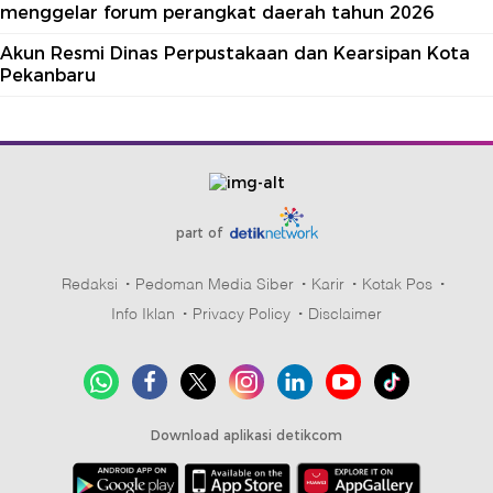
menggelar forum perangkat daerah tahun 2026
Akun Resmi Dinas Perpustakaan dan Kearsipan Kota
Pekanbaru
part of
Redaksi
Pedoman Media Siber
Karir
Kotak Pos
Info Iklan
Privacy Policy
Disclaimer
Download aplikasi detikcom