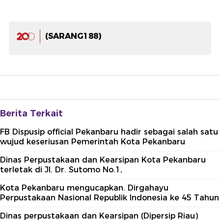
(SARANG188)
Berita Terkait
FB Dispusip official Pekanbaru hadir sebagai salah satu
wujud keseriusan Pemerintah Kota Pekanbaru
Dinas Perpustakaan dan Kearsipan Kota Pekanbaru
terletak di Jl. Dr. Sutomo No.1,
Kota Pekanbaru mengucapkan. Dirgahayu
Perpustakaan Nasional Republik Indonesia ke 45 Tahun
Dinas perpustakaan dan Kearsipan (Dipersip Riau)