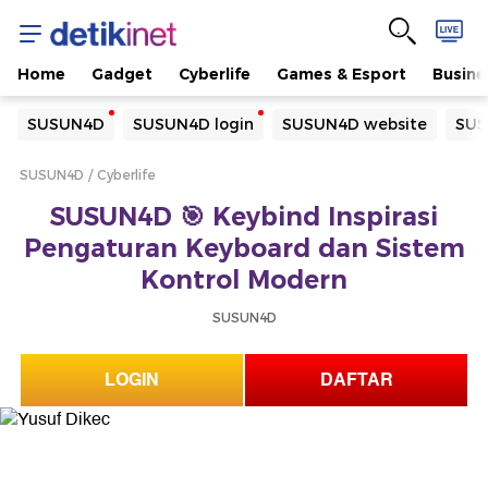
Home
Gadget
Cyberlife
Games & Esport
Busine
Yang sedang ramai dicari
SUSUN4D
SUSUN4D login
SUSUN4D website
SUS
Loading...
SUSUN4D
Cyberlife
Terakhir yang dicari
SUSUN4D 🎯 Keybind Inspirasi
Loading...
Pengaturan Keyboard dan Sistem
Kontrol Modern
SUSUN4D
LOGIN
DAFTAR