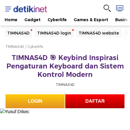
Home
Gadget
Cyberlife
Games & Esport
Busine
Yang sedang ramai dicari
TIMNAS4D
TIMNAS4D login
TIMNAS4D website
T
Loading...
TIMNAS4D
Cyberlife
Terakhir yang dicari
TIMNAS4D 🎯 Keybind Inspirasi
Loading...
Pengaturan Keyboard dan Sistem
Kontrol Modern
TIMNAS4D
LOGIN
DAFTAR