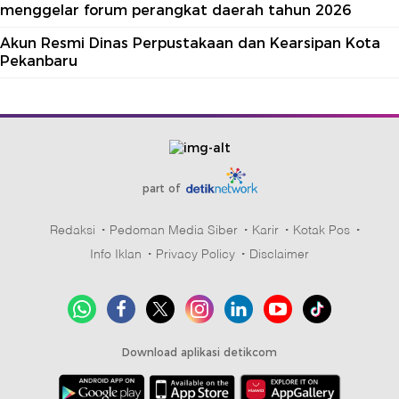
menggelar forum perangkat daerah tahun 2026
Akun Resmi Dinas Perpustakaan dan Kearsipan Kota
Pekanbaru
part of
Redaksi
Pedoman Media Siber
Karir
Kotak Pos
Info Iklan
Privacy Policy
Disclaimer
Download aplikasi detikcom