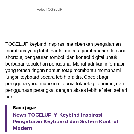
Foto: TOGELUP
TOGELUP keybind inspirasi memberikan pengalaman
membaca yang lebih santai melalui pembahasan tentang
shortcut, pengaturan tombol, dan kontrol digital untuk
berbagai kebutuhan pengguna. Menghadirkan informasi
yang terasa ringan namun tetap membantu memahami
fungsi keyboard secara lebih praktis. Cocok bagi
pengguna yang menikmati dunia teknologi, gaming, dan
penggunaan perangkat dengan akses lebih efisien sehari
hari.
Baca juga:
News TOGELUP 🎯 Keybind Inspirasi
Pengaturan Keyboard dan Sistem Kontrol
Modern