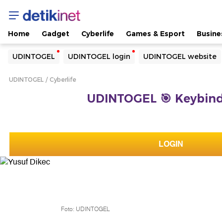
Home
Gadget
Cyberlife
Games & Esport
Busine
Yang sedang ramai dicari
UDINTOGEL
UDINTOGEL login
UDINTOGEL website
Loading...
UDINTOGEL
Cyberlife
Terakhir yang dicari
UDINTOGEL 🎯 Keybind
Loading...
LOGIN
Foto: UDINTOGEL